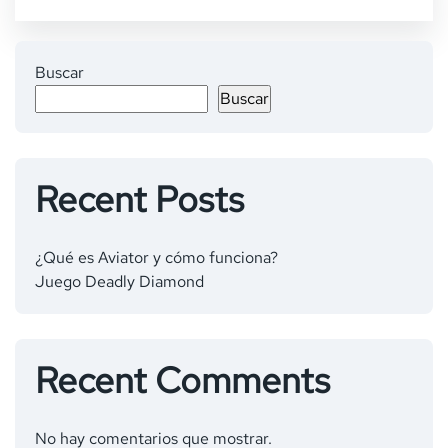
Buscar
Buscar
Recent Posts
¿Qué es Aviator y cómo funciona?
Juego Deadly Diamond
Recent Comments
No hay comentarios que mostrar.