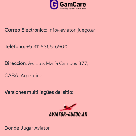
Correo Electrónico:
info@aviator-juego.ar
Teléfono:
+5 411 5365-6900
Dirección:
Av. Luis María Campos 877,
CABA, Argentina
Versiones multilingües del sitio:
Donde Jugar Aviator