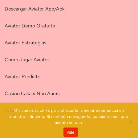
Descargar Aviator App/Apk
Aviator Demo Gratuito
Aviator Estrategias
Como Jugar Aviator
Aviator Predictor
Casino Italiani Non Aams
Casino Sin Identificacion
Utilizamos cookies para ofrecerle la mejor experiencia en
nuestro sitio web. Si continúa navegando, consideramos que
acepta su uso.
Vale